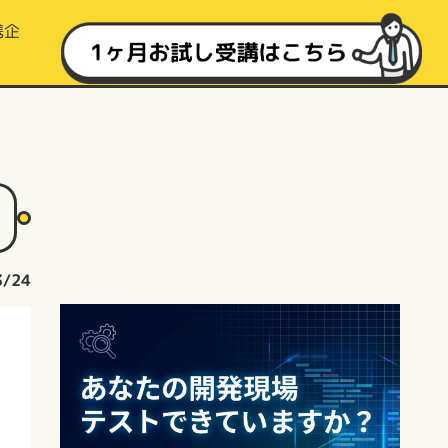
携企
3/24