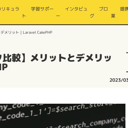
カリキュラ
学習サポー
インタビュ
ブロ
提
ト
ー
グ
業
ット｜Laravel CakePHP
ク比較】メリットとデメリッ
HP
2023/0